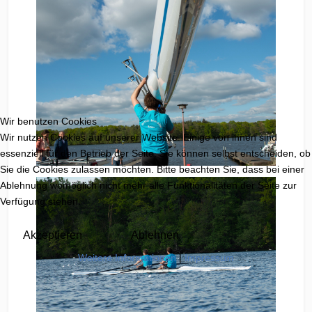
Wir benutzen Cookies
Wir nutzen Cookies auf unserer Website. Einige von ihnen sind
essenziell für den Betrieb der Seite. Sie können selbst entscheiden, ob
Sie die Cookies zulassen möchten. Bitte beachten Sie, dass bei einer
Ablehnung womöglich nicht mehr alle Funktionalitäten der Seite zur
Verfügung stehen.
Akzeptieren
Ablehnen
Weitere Informationen
|
Impressum