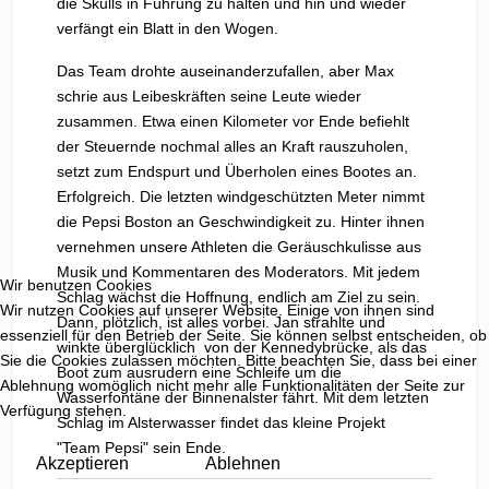
die Skulls in Führung zu halten und hin und wieder
verfängt ein Blatt in den Wogen.
Das Team drohte auseinanderzufallen, aber Max
schrie aus Leibeskräften seine Leute wieder
zusammen. Etwa einen Kilometer vor Ende befiehlt
der Steuernde nochmal alles an Kraft rauszuholen,
setzt zum Endspurt und Überholen eines Bootes an.
Erfolgreich. Die letzten windgeschützten Meter nimmt
die Pepsi Boston an Geschwindigkeit zu. Hinter ihnen
vernehmen unsere Athleten die Geräuschkulisse aus
Musik und Kommentaren des Moderators. Mit jedem
Wir benutzen Cookies
Schlag wächst die Hoffnung, endlich am Ziel zu sein.
Wir nutzen Cookies auf unserer Website. Einige von ihnen sind
Dann, plötzlich, ist alles vorbei. Jan strahlte und
essenziell für den Betrieb der Seite. Sie können selbst entscheiden, ob
winkte überglücklich von der Kennedybrücke, als das
Sie die Cookies zulassen möchten. Bitte beachten Sie, dass bei einer
Boot zum ausrudern eine Schleife um die
Ablehnung womöglich nicht mehr alle Funktionalitäten der Seite zur
Wasserfontäne der Binnenalster fährt. Mit dem letzten
Verfügung stehen.
Schlag im Alsterwasser findet das kleine Projekt
"Team Pepsi" sein Ende.
Akzeptieren
Ablehnen