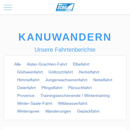
Mobile Menu Toggle
KANUWANDERN
Unsere Fahrtenberichte
Alle
Alster-Grachten-Fahrt
Elbefahrt
Glühweinfahrt
Göltzschfahrt
Herbstfahrt
Himmelfahrt
Jungerwachsenenfahrt
Nebelfahrt
Osterfahrt
Pfingstfahrt
Pilzsuchfahrt
Provence
Trainingswochenende / Wintertraining
Winter-Saale-Fahrt
Wildwasserfahrt
Winterspree
Wanderungen
Gepäckfahrt