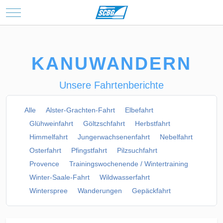
Mobile Menu Toggle
KANUWANDERN
Unsere Fahrtenberichte
Alle
Alster-Grachten-Fahrt
Elbefahrt
Glühweinfahrt
Göltzschfahrt
Herbstfahrt
Himmelfahrt
Jungerwachsenenfahrt
Nebelfahrt
Osterfahrt
Pfingstfahrt
Pilzsuchfahrt
Provence
Trainingswochenende / Wintertraining
Winter-Saale-Fahrt
Wildwasserfahrt
Winterspree
Wanderungen
Gepäckfahrt