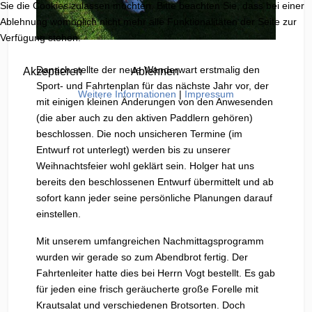
Sie die Cookies zulassen möchten. Bitte beachten Sie, dass bei einer
Ablehnung womöglich nicht mehr alle Funktionalitäten der Seite zur
Verfügung stehen.
Danach stellte der neue Wanderwart erstmalig den
Akzeptieren
Ablehnen
Sport- und Fahrtenplan für das nächste Jahr vor, der
Weitere Informationen
|
Impressum
mit einigen kleinen Änderungen von den Anwesenden
(die aber auch zu den aktiven Paddlern gehören)
beschlossen. Die noch unsicheren Termine (im
Entwurf rot unterlegt) werden bis zu unserer
Weihnachtsfeier wohl geklärt sein. Holger hat uns
bereits den beschlossenen Entwurf übermittelt und ab
sofort kann jeder seine persönliche Planungen darauf
einstellen.
Mit unserem umfangreichen Nachmittagsprogramm
wurden wir gerade so zum Abendbrot fertig. Der
Fahrtenleiter hatte dies bei Herrn Vogt bestellt. Es gab
für jeden eine frisch geräucherte große Forelle mit
Krautsalat und verschiedenen Brotsorten. Doch