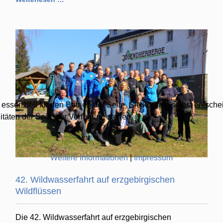
essenziell für den Betrieb der Seite. Sie können selbst entsch
täten der Seite zur Verfügung stehen.
Weitere Informationen
|
Impressum
42. Wildwasserfahrt auf erzgebirgischen
Wildflüssen
Die 42. Wildwasserfahrt auf erzgebirgischen