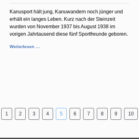
Kanusport hält jung, Kanuwandern noch jünger und
erhält ein langes Leben. Kurz nach der Steinzeit
wurden von November 1937 bis August 1938 im
vorigen Jahrtausend diese fünf Sportfreunde geboren.
Weiterlesen …
1
2
3
4
5
6
7
8
9
10