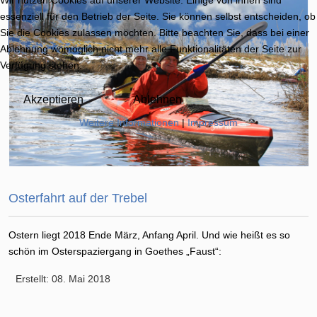
essenziell für den Betrieb der Seite. Sie können selbst entscheiden, ob
Sie die Cookies zulassen möchten. Bitte beachten Sie, dass bei einer
Ablehnung womöglich nicht mehr alle Funktionalitäten der Seite zur
Verfügung stehen.
Akzeptieren
Ablehnen
Weitere Informationen
|
Impressum
Osterfahrt auf der Trebel
Ostern liegt 2018 Ende März, Anfang April. Und wie heißt es so
schön im Osterspaziergang in Goethes „Faust“:
Erstellt: 08. Mai 2018