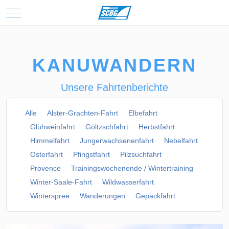
Mobile Menu Toggle
KANUWANDERN
Unsere Fahrtenberichte
Alle
Alster-Grachten-Fahrt
Elbefahrt
Glühweinfahrt
Göltzschfahrt
Herbstfahrt
Himmelfahrt
Jungerwachsenenfahrt
Nebelfahrt
Osterfahrt
Pfingstfahrt
Pilzsuchfahrt
Provence
Trainingswochenende / Wintertraining
Winter-Saale-Fahrt
Wildwasserfahrt
Winterspree
Wanderungen
Gepäckfahrt